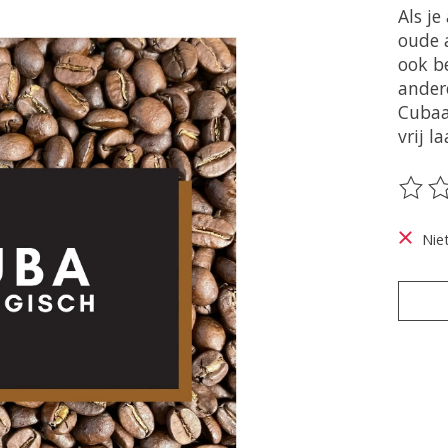
Als je
oude 
ook b
andere
Cubaa
vrij l
De be
Nie