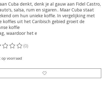
 aan Cuba denkt, denk je al gauw aan Fidel Castro,
auto's, salsa, rum en sigaren.. Maar Cuba staat
ekend om hun unieke koffie. In vergelijking met
 koffies uit het Caribisch gebied groeit de
nse koffie
aag, waardoor het e
(0)
oordeling van dit product is
0
van de 5
t op voorraad