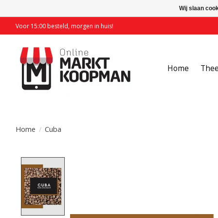
Wij slaan coo
Voor 15:00 besteld, morgen in huis!
Home
The
Home
/
Cuba
Product image slideshow Items