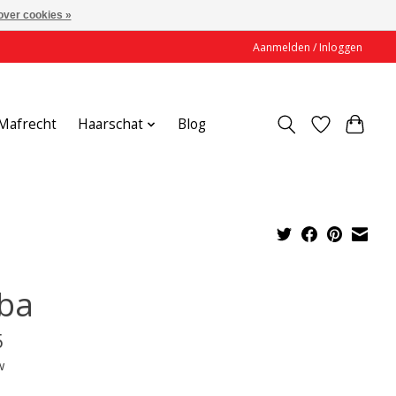
over cookies »
Aanmelden / Inloggen
Mafrecht
Haarschat
Blog
ba
5
w