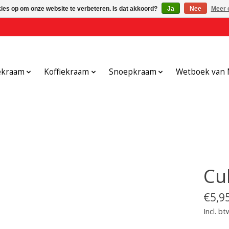
kies op om onze website te verbeteren. Is dat akkoord?
Ja
Nee
Meer 
ekraam
Koffiekraam
Snoepkraam
Wetboek van 
Cu
€5,9
Incl. bt