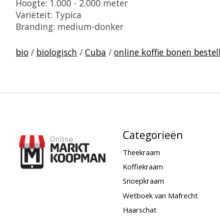
Hoogte: 1.000 - 2.000 meter
Variëteit: Typica
Branding: medium-donker
bio
/
biologisch
/
Cuba
/
online koffie bonen bestel
Categorieën
Theekraam
Koffiekraam
Snoepkraam
Wetboek van Mafrecht
Haarschat