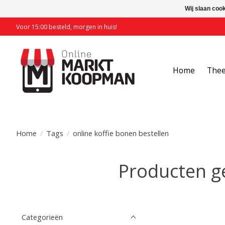
Wij slaan coo
Voor 15:00 besteld, morgen in huis!
Home
The
Home
/
Tags
/
online koffie bonen bestellen
Producten ge
Categorieën