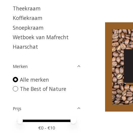
Theekraam
Koffiekraam
Snoepkraam
Wetboek van Mafrecht
Haarschat
Merken
Alle merken
The Best of Nature
Prijs
Minimale prijswaarde
Price maximum value
€
0
- €
10