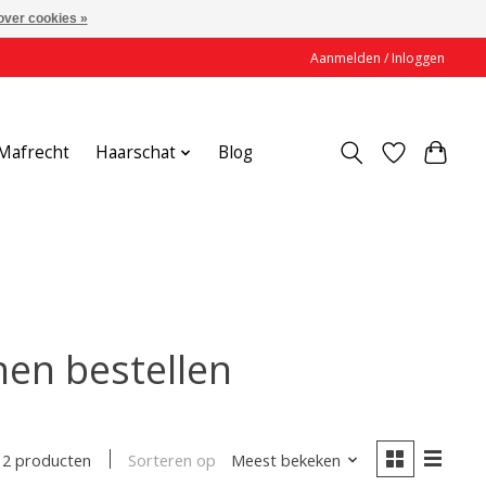
over cookies »
Aanmelden / Inloggen
Mafrecht
Haarschat
Blog
nen bestellen
Sorteren op
Meest bekeken
2 producten