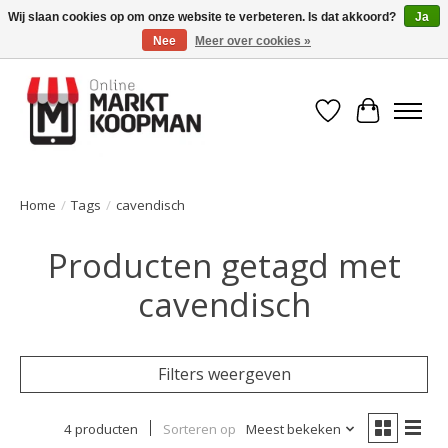
Wij slaan cookies op om onze website te verbeteren. Is dat akkoord?
Ja
Nee
Meer over cookies »
Voor 15:00 besteld, morgen in huis!
Verlanglijst
Winkelwa
Home
/
Tags
/
cavendisch
Producten getagd met
cavendisch
Filters weergeven
4 producten
Sorteren op
Meest bekeken