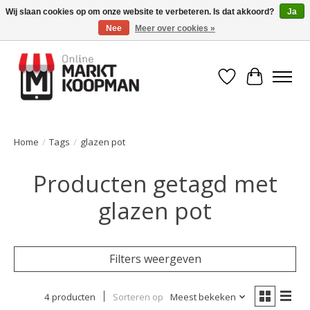
Wij slaan cookies op om onze website te verbeteren. Is dat akkoord?
Ja
Nee
Meer over cookies »
Voor 15:00 besteld, morgen in huis!
Verlanglijst
Winkelwa
Home
/
Tags
/
glazen pot
Producten getagd met
glazen pot
Filters weergeven
4 producten
Sorteren op
Meest bekeken