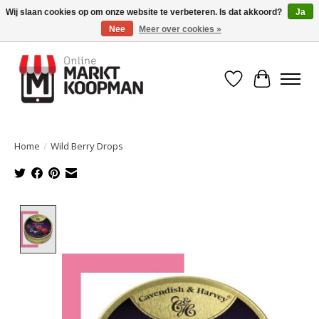
Wij slaan cookies op om onze website te verbeteren. Is dat akkoord?
Ja
Nee
Meer over cookies »
Voor 15:00 besteld, morgen in huis!
Verlanglijst
Winkelwa
Home
/
Wild Berry Drops
Product image slideshow Items