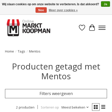
Wij slaan cookies op om onze website te verbeteren. Is dat akkoord?
Ja
Nee
Meer over cookies »
Voor 15:00 besteld, morgen in huis!
Verlanglijst
Winkelwa
Home
/
Tags
/
Mentos
Producten getagd met
Mentos
Filters weergeven
2 producten
Sorteren op
Meest bekeken