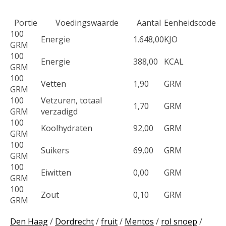
Portie
Voedingswaarde
Aantal
Eenheidscode
100
Energie
1.648,00
KJO
GRM
100
Energie
388,00
KCAL
GRM
100
Vetten
1,90
GRM
GRM
100
Vetzuren, totaal
1,70
GRM
GRM
verzadigd
100
Koolhydraten
92,00
GRM
GRM
100
Suikers
69,00
GRM
GRM
100
Eiwitten
0,00
GRM
GRM
100
Zout
0,10
GRM
GRM
Den Haag
/
Dordrecht
/
fruit
/
Mentos
/
rol snoep
/