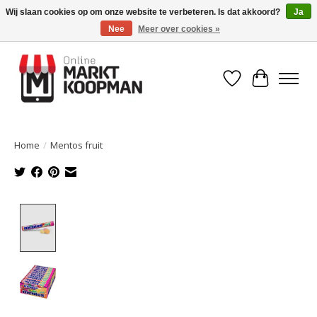
Wij slaan cookies op om onze website te verbeteren. Is dat akkoord?
Ja
Nee
Meer over cookies »
Voor 15:00 besteld, morgen in huis!
Verlanglijst
Winkelwa
Home
/
Mentos fruit
Product image slideshow Items