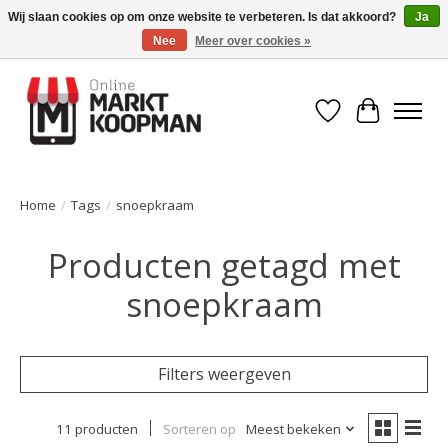
Wij slaan cookies op om onze website te verbeteren. Is dat akkoord?
Ja
Nee
Meer over cookies »
Voor 15:00 besteld, morgen in huis!
Verlanglijst
Winkelwa
Home
/
Tags
/
snoepkraam
Producten getagd met
snoepkraam
Filters weergeven
11 producten
Sorteren op
Meest bekeken