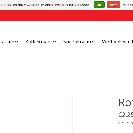
kies op om onze website te verbeteren. Is dat akkoord?
Ja
Nee
Meer 
ekraam
Koffiekraam
Snoepkraam
Wetboek van 
Ro
€2,2
Incl. bt