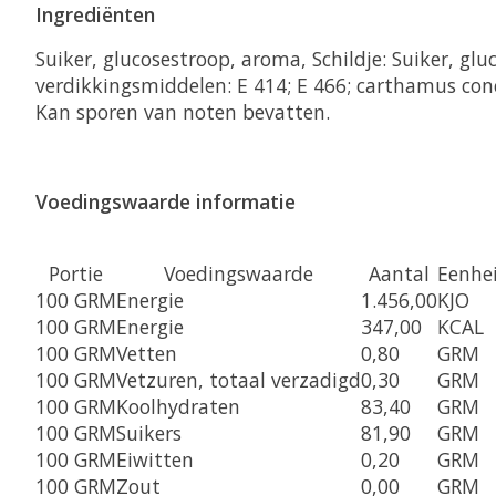
Ingrediënten
Suiker, glucosestroop, aroma, Schildje: Suiker, g
verdikkingsmiddelen: E 414; E 466; carthamus con
Kan sporen van noten bevatten.
Voedingswaarde informatie
Portie
Voedingswaarde
Aantal
Eenhe
100 GRM
Energie
1.456,00
KJO
100 GRM
Energie
347,00
KCAL
100 GRM
Vetten
0,80
GRM
100 GRM
Vetzuren, totaal verzadigd
0,30
GRM
100 GRM
Koolhydraten
83,40
GRM
100 GRM
Suikers
81,90
GRM
100 GRM
Eiwitten
0,20
GRM
100 GRM
Zout
0,00
GRM