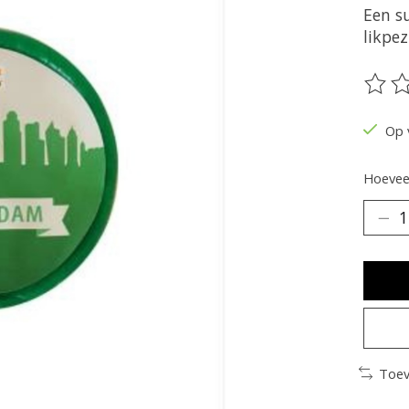
Een su
likpe
De be
Op 
Hoeveel
Toev