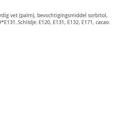
dig vet (palm), bevochtigingsmiddel sorbitol,
E131. Schildje: E120, E131, E132, E171, cacao.