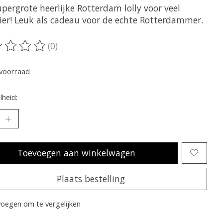
pergrote heerlijke Rotterdam lolly voor veel
zier! Leuk als cadeau voor de echte Rotterdammer.
(0)
oordeling van dit product is
0
van de 5
voorraad
heid:
Toevoegen aan winkelwagen
Plaats bestelling
oegen om te vergelijken