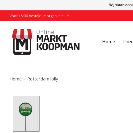
Wij slaan coo
Voor 15:00 besteld, morgen in huis!
Home
The
Home
/
Rotterdam lolly
Product image slideshow Items