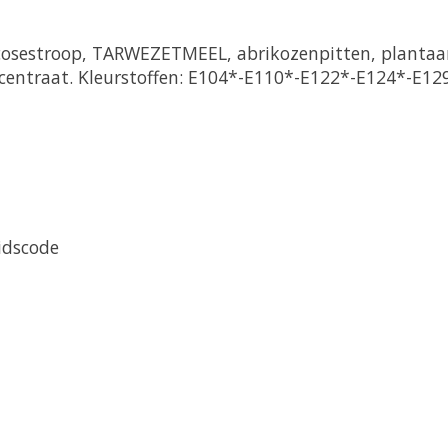
lucosestroop, TARWEZETMEEL, abrikozenpitten, plantaar
centraat. Kleurstoffen: E104*-E110*-E122*-E124*-E129*
idscode