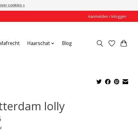
over cookies »
Aanmelden / Inloggen
Mafrecht
Haarschat
Blog
tterdam lolly
5
w