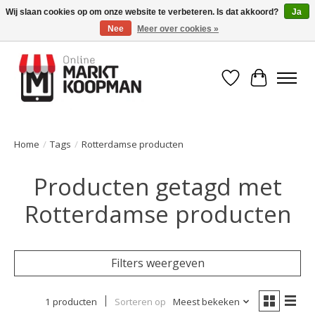
Wij slaan cookies op om onze website te verbeteren. Is dat akkoord?
Ja
Nee
Meer over cookies »
Voor 15:00 besteld, morgen in huis!
Verlanglijst
Winkelwa
Home
/
Tags
/
Rotterdamse producten
Producten getagd met
Rotterdamse producten
Filters weergeven
1 producten
Sorteren op
Meest bekeken