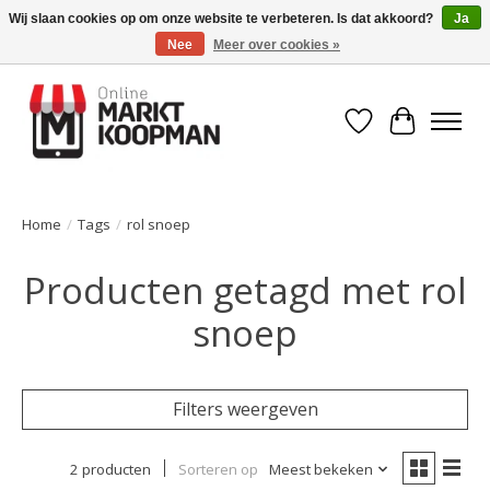
Wij slaan cookies op om onze website te verbeteren. Is dat akkoord?
Ja
Nee
Meer over cookies »
Voor 15:00 besteld, morgen in huis!
Verlanglijst
Winkelwa
Home
/
Tags
/
rol snoep
Producten getagd met rol
snoep
Filters weergeven
2 producten
Sorteren op
Meest bekeken