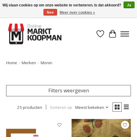
Wij slaan cookies op om onze website te verbeteren. Is dat akkoord?
Ja
Nee
Meer over cookies »
Voor 15:00 besteld, morgen in huis!
Verlanglijst
Winkelwa
Home
/
Merken
/
Monin
Filters weergeven
25 producten
Sorteren op
Meest bekeken