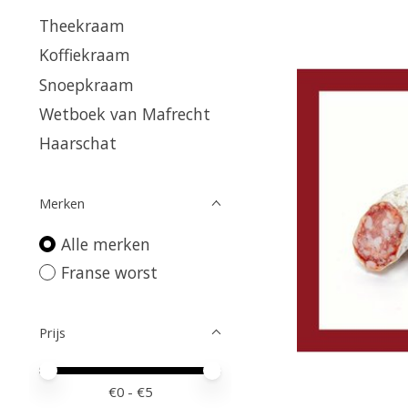
Theekraam
Koffiekraam
Snoepkraam
Wetboek van Mafrecht
Haarschat
Merken
Alle merken
Franse worst
Prijs
Minimale prijswaarde
Price maximum value
€
0
- €
5