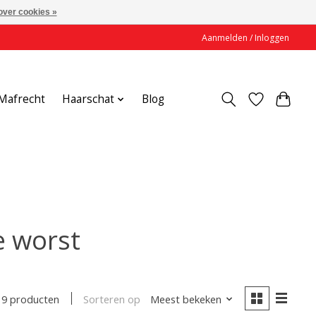
over cookies »
Aanmelden / Inloggen
Mafrecht
Haarschat
Blog
e worst
Sorteren op
Meest bekeken
9 producten