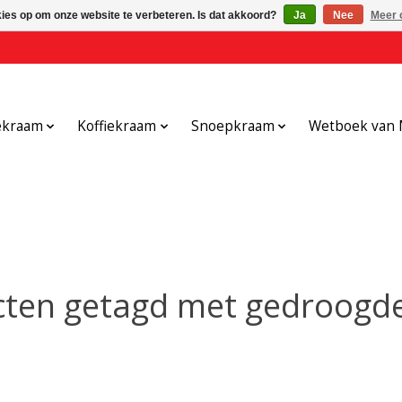
kies op om onze website te verbeteren. Is dat akkoord?
Ja
Nee
Meer 
ekraam
Koffiekraam
Snoepkraam
Wetboek van 
ten getagd met gedroogd