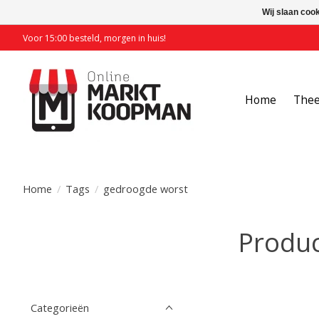
Wij slaan coo
Voor 15:00 besteld, morgen in huis!
Home
The
Home
/
Tags
/
gedroogde worst
Produc
Categorieën