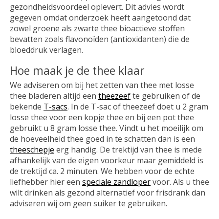
gezondheidsvoordeel oplevert. Dit advies wordt
gegeven omdat onderzoek heeft aangetoond dat
zowel groene als zwarte thee bioactieve stoffen
bevatten zoals flavonoïden (antioxidanten) die de
bloeddruk verlagen.
Hoe maak je de thee klaar
We adviseren om bij het zetten van thee met losse
thee bladeren altijd een
theezeef
te gebruiken of de
bekende
T-sacs
. In de T-sac of theezeef doet u 2 gram
losse thee voor een kopje thee en bij een pot thee
gebruikt u 8 gram losse thee. Vindt u het moeilijk om
de hoeveelheid thee goed in te schatten dan is een
theeschepje
erg handig. De trektijd van thee is mede
afhankelijk van de eigen voorkeur maar gemiddeld is
de trektijd ca. 2 minuten. We hebben voor de echte
liefhebber hier een
speciale zandloper
voor. Als u thee
wilt drinken als gezond alternatief voor frisdrank dan
adviseren wij om geen suiker te gebruiken.