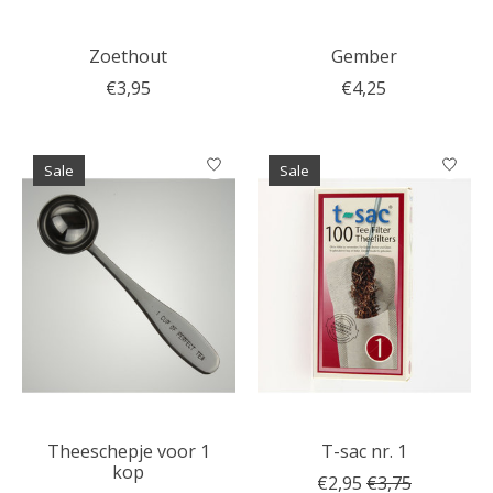
Zoethout
Gember
€3,95
€4,25
Sale
Sale
Theeschepje voor 1
T-sac nr. 1
kop
€2,95
€3,75