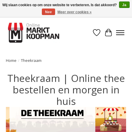
Wij slaan cookies op om onze website te verbeteren. Is dat akkoord?
Ja
Nee
Meer over cookies »
Voor 15:00 besteld, morgen in huis!
Verlanglijst
Winkelwa
Home
/
Theekraam
Theekraam | Online thee
bestellen en morgen in
huis